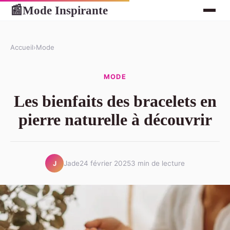
Mode Inspirante
📰
Accueil
›
Mode
MODE
Les bienfaits des bracelets en
pierre naturelle à découvrir
Jade
24 février 2025
3 min de lecture
J