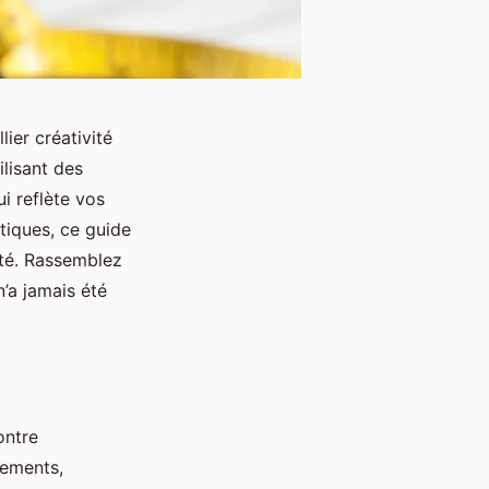
ier créativité
ilisant des
i reflète vos
atiques, ce guide
ité. Rassemblez
n’a jamais été
ontre
tements,