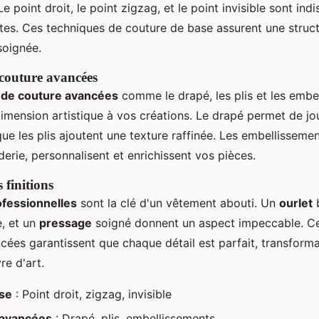
 point droit, le point zigzag, et le point invisible sont in
ttes. Ces techniques de couture de base assurent une struct
soignée.
couture avancées
 de couture avancées
comme le drapé, les plis et les embe
imension artistique à vos créations. Le drapé permet de jo
ue les plis ajoutent une texture raffinée. Les embellissement
derie, personnalisent et enrichissent vos pièces.
 finitions
rofessionnelles
sont la clé d'un vêtement abouti. Un
ourlet
b
, et un
pressage
soigné donnent un aspect impeccable. C
cées garantissent que chaque détail est parfait, transform
re d'art.
ase
: Point droit, zigzag, invisible
 avancées
: Drapé, plis, embellissements