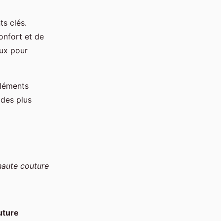
s clés.
onfort et de
aux pour
éléments
 des plus
 haute couture
uture