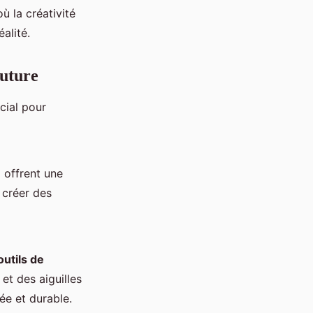
 la créativité
alité.
outure
cial pour
x offrent une
 créer des
outils de
et des aiguilles
ée et durable.