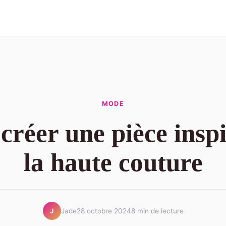
MODE
créer une pièce insp
la haute couture
Jade
28 octobre 2024
8 min de lecture
J