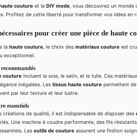
haute couture
et la
DIY mode
, vous découvrez un monde où
es. Profitez de cette liberté pour transformer vos idées en ré
écessaires pour créer une pièce de haute c
e la
haute couture
, le choix des
matériaux couture
est cru
u exceptionnel.
us recommandés
e couture
incluent la soie, le satin, et le tulle. Ces matériau
élégance inégalées. Les
tissus haute couture
permettent de
ent par leur texture et leur lustre.
re essentiels
s créations de qualité, il est indispensable de disposer des
iés. Une machine à coudre performante, des fils résistants 
essentiels. Les
outils de couture
assurent une finition soign