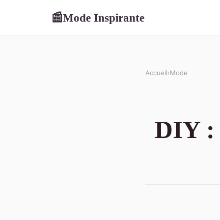
Mode Inspirante
📰
Accueil
›
Mode
DIY : 