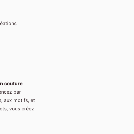
réations
n couture
encez par
, aux motifs, et
ects, vous créez