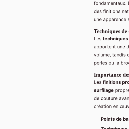
fondamentaux. Le
des finitions ne
une apparence 
Techniques de 
Les
techniques
apportent une d
volume, tandis q
perles ou la bro
Importance des
Les
finitions p
surfilage
propre
de couture avan
création en œuv
Points de b
Techniques